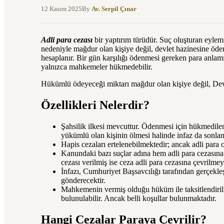
12 Kasım 2025
By
Av. Serpil Çınar
Adli para cezası
bir yaptırım türüdür. Suç oluşturan eylem
nedeniyle mağdur olan kişiye değil, devlet hazinesine öden
hesaplanır. Bir gün karşılığı ödenmesi gereken para anlam
yalnızca mahkemeler hükmedebilir.
Hükümlü ödeyeceği miktarı mağdur olan kişiye değil, Dev
Özellikleri Nelerdir?
Şahsilik ilkesi mevcuttur. Ödenmesi için hükmedi
yükümlü olan kişinin ölmesi halinde infaz da sonla
Hapis cezaları ertelenebilmektedir; ancak adli para 
Kanundaki bazı suçlar adına hem adli para cezasına
cezası verilmiş ise ceza adli para cezasına çevrilmey
İnfazı, Cumhuriyet Başsavcılığı tarafından gerçekle
gönderecektir.
Mahkemenin vermiş olduğu hüküm ile taksitlendirilm
bulunulabilir. Ancak belli koşullar bulunmaktadır.
Hangi Cezalar Paraya Çevrilir?