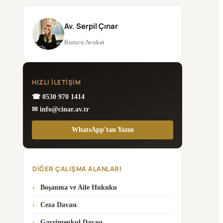
Av. Serpil Çınar
Kurucu Avukat
HIZLI İLETIŞIM
☎ 0530 970 1414
✉ info@cinar.av.tr
WhatsApp'tan Yazın
DIĞER ÇALIŞMA ALANLARI
Boşanma ve Aile Hukuku
Ceza Davası
Gayrimenkul Davası