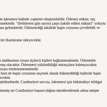
in işlenmesi halinde yaptırım oluşturulabilir. Ödenen miktar, suç
mektedir. “(belirlenen gün sayısı) çarpı (takdir edilen miktar)” yoluyla
ına gelmektedir. Ödenmediği takdirde hapis cezasına çevrilebilir ve
let Hazinesine ödeyecektir.
len mahkumun cezası üçüncü kişileri bağlamamaktadır. Ödemekle
nmış olacaktır. Ödenmesi yükümlülüğü mirasçılara kalmayacaktır.
cezası ertelenememektedir.
 hem de hapis cezasının seçenek olarak hükmedildiği hallerde hapis
ecektir.
ştirilmektedir. Cumhuriyet savcısı, ödenmesi için hükümlüye tebligat
emiş ise Cumhuriyet başsavcılığına taksitlendirmek adına talepte