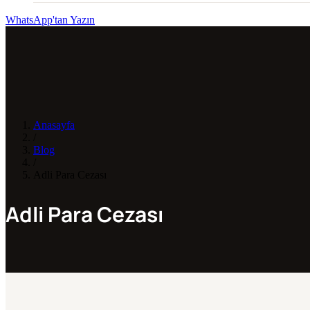
WhatsApp'tan Yazın
Anasayfa
/
Blog
/
Adli Para Cezası
Adli Para Cezası