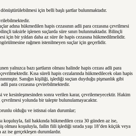
önüştürülebilmesi için belli başlı şartlar bulunmaktadır.
rilebilmektedir.
suçlar adına hükmedilen hapis cezasının adli para cezasına çevrilmesi
linçli taksirle işlenen suçlarda süre sınırı bulunmaktadır. Bilinçli
mesi için bir yıldan daha az süre ile hapis cezasına hükmedilmelidir.
öngörülmesine rağmen istenilmeyen suçlar için geçerlidir.
nen yalnızca bazı şartların olması halinde hapis cezası adli para
ı çevrilmektedir. Kısa süreli hapis cezalarında hükmedilecek olan hapis
anınmıştır. Sanığın kişiliği, işlediği suçtan duyduğu pişmanlık gibi
dli para cezasına çevirebilmektedir.
 ve kesinleşmesinden sonra verilen karar, çevrilemeyecektir. Hakim
çevrilmesi yolunda bir talepte bulunulamayacaktır.
orunlu olduğu ve istisnai olan durumlar;
 koşuluyla, fail hakkında hükmedilen ceza 30 günden az ise,
lması koşuluyla, failin fiili işlediği sırada yaşı 18’den küçük veya
n az ise gerçekleşen durumlardır.