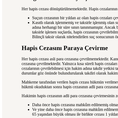
Her hapis cezası dönüştürülmemektedir. Hapis cezalarının d
Suçun cezasının bir yıldan az olan hapis cezaları çev
Kasıtlı olarak işlenmemiş ve taksirle işlenmiş olan 
adına herhangi bir süre sınırı tanınmamıştır. Ancak bi
taksirle işlenen suçlarda, hapis cezasının çevrilebil
Bilinçli taksir olarak nitelendirilen suç sonucunun 
Hapis Cezasını Paraya Çevirme
Her hapis cezası asli para cezasına çevrilmemektedir. Kanu
cezasına çevrilmektedir. Yalnızca kısa süreli hapis cezalar
cezalarının çevrilebilmesi için hakim adına takdir yetkisi t
durumlar göz önünde bulundurularak takdiri olarak hakim a
Mahkeme tarafından verilen hapis cezası hükmün verilmesi
hükmü okuduktan sonra hapis cezasının adli para cezasına 
Hakimin hapis cezasının adli para cezasına çevirmesinin z
Daha önce hapis cezasına mahkûm edilmemiş olması
Ve yine daha önce hapis cezasına mahkûm edilmemiş o
65 yaşından büyük olması ile birlikte cezası 1 yılda