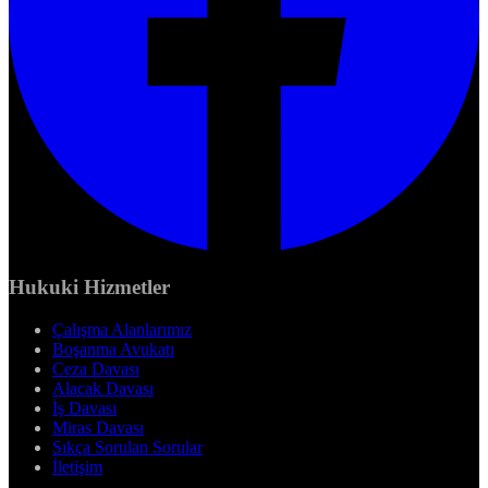
Hukuki Hizmetler
Çalışma Alanlarımız
Boşanma Avukatı
Ceza Davası
Alacak Davası
İş Davası
Miras Davası
Sıkça Sorulan Sorular
İletişim