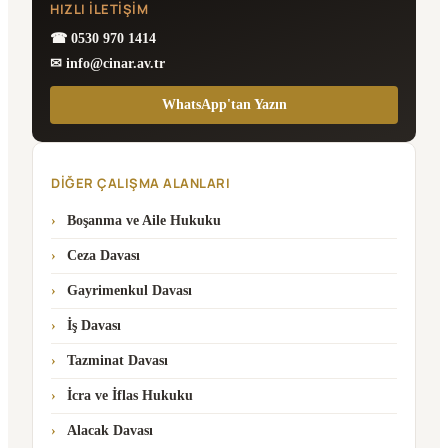
HIZLI İLETIŞIM
☎ 0530 970 1414
✉ info@cinar.av.tr
WhatsApp'tan Yazın
DIĞER ÇALIŞMA ALANLARI
Boşanma ve Aile Hukuku
Ceza Davası
Gayrimenkul Davası
İş Davası
Tazminat Davası
İcra ve İflas Hukuku
Alacak Davası