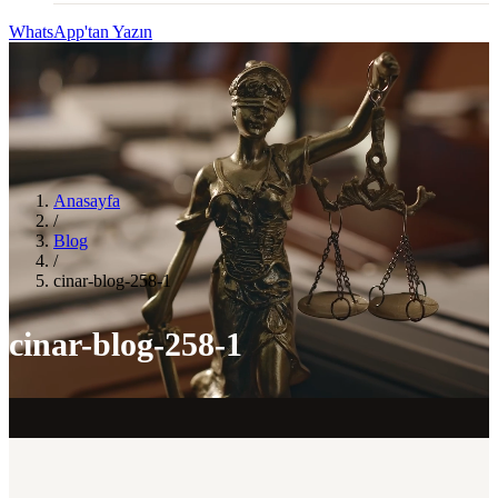
WhatsApp'tan Yazın
Anasayfa
/
Blog
/
cinar-blog-258-1
cinar-blog-258-1