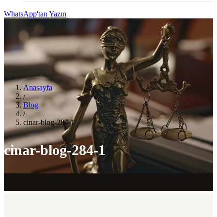
WhatsApp'tan Yazın
Anasayfa
/
Blog
/
cinar-blog-284-1
cinar-blog-284-1