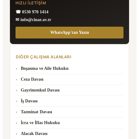
HIZLI İLETIŞIM
☎ 0530 970 1414
✉ info@cinar.av.tr
WhatsApp'tan Yazın
DIĞER ÇALIŞMA ALANLARI
Boşanma ve Aile Hukuku
Ceza Davası
Gayrimenkul Davası
İş Davası
Tazminat Davası
İcra ve İflas Hukuku
Alacak Davası