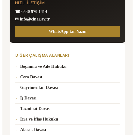
HIZLI İLETIŞIM
☎ 0530 970 1414
✉ info@cinar.av.tr
WhatsApp'tan Yazın
DIĞER ÇALIŞMA ALANLARI
Boşanma ve Aile Hukuku
Ceza Davası
Gayrimenkul Davası
İş Davası
Tazminat Davası
İcra ve İflas Hukuku
Alacak Davası