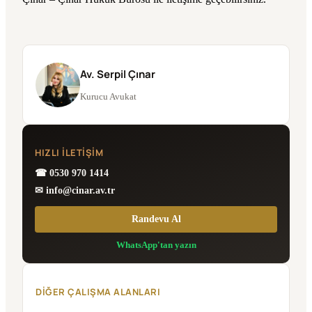
Av. Serpil Çınar
Kurucu Avukat
HIZLI İLETIŞIM
☎ 0530 970 1414
✉ info@cinar.av.tr
Randevu Al
WhatsApp'tan yazın
DIĞER ÇALIŞMA ALANLARI