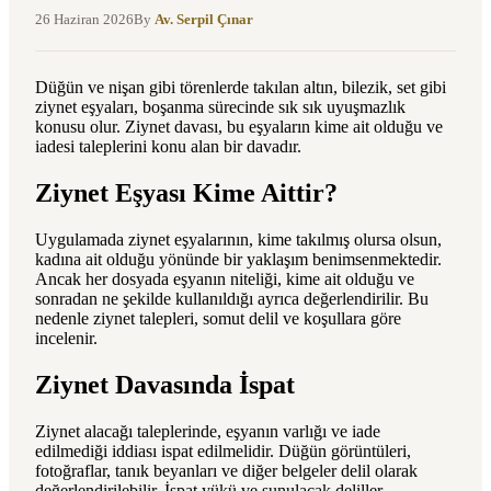
26 Haziran 2026
By
Av. Serpil Çınar
Düğün ve nişan gibi törenlerde takılan altın, bilezik, set gibi
ziynet eşyaları, boşanma sürecinde sık sık uyuşmazlık
konusu olur. Ziynet davası, bu eşyaların kime ait olduğu ve
iadesi taleplerini konu alan bir davadır.
Ziynet Eşyası Kime Aittir?
Uygulamada ziynet eşyalarının, kime takılmış olursa olsun,
kadına ait olduğu yönünde bir yaklaşım benimsenmektedir.
Ancak her dosyada eşyanın niteliği, kime ait olduğu ve
sonradan ne şekilde kullanıldığı ayrıca değerlendirilir. Bu
nedenle ziynet talepleri, somut delil ve koşullara göre
incelenir.
Ziynet Davasında İspat
Ziynet alacağı taleplerinde, eşyanın varlığı ve iade
edilmediği iddiası ispat edilmelidir. Düğün görüntüleri,
fotoğraflar, tanık beyanları ve diğer belgeler delil olarak
değerlendirilebilir. İspat yükü ve sunulacak deliller