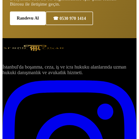
Bürosu ile iletişime geçin.
Randevu Al
☎ 0530 970 1414
İstanbul'da boşanma, ceza, iş ve icra hukuku alanlarında uzman
hukuki danışmanlık ve avukatlık hizmeti.