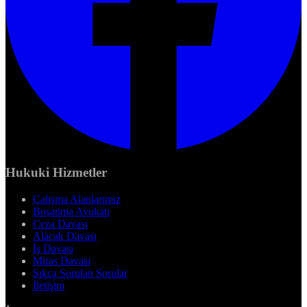
Hukuki Hizmetler
Çalışma Alanlarımız
Boşanma Avukatı
Ceza Davası
Alacak Davası
İş Davası
Miras Davası
Sıkça Sorulan Sorular
İletişim